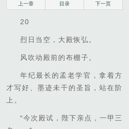
上一章
目录
下一页
20
烈日当空，大殿恢弘。
风吹动殿前的布棚子。
年纪最长的孟老学官，拿着方
才写好、墨迹未干的圣旨，站在阶
上。
“今次殿试，陛下亲点，一甲三