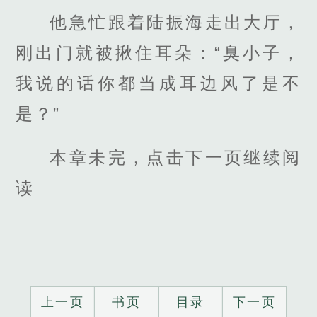
他急忙跟着陆振海走出大厅，
刚出门就被揪住耳朵：“臭小子，
我说的话你都当成耳边风了是不
是？”
本章未完，点击下一页继续阅
读
上一页
书页
目录
下一页