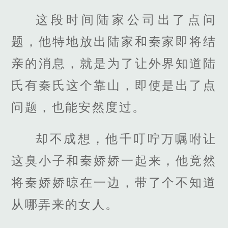
这段时间陆家公司出了点问
题，他特地放出陆家和秦家即将结
亲的消息，就是为了让外界知道陆
氏有秦氏这个靠山，即使是出了点
问题，也能安然度过。
却不成想，他千叮咛万嘱咐让
这臭小子和秦娇娇一起来，他竟然
将秦娇娇晾在一边，带了个不知道
从哪弄来的女人。