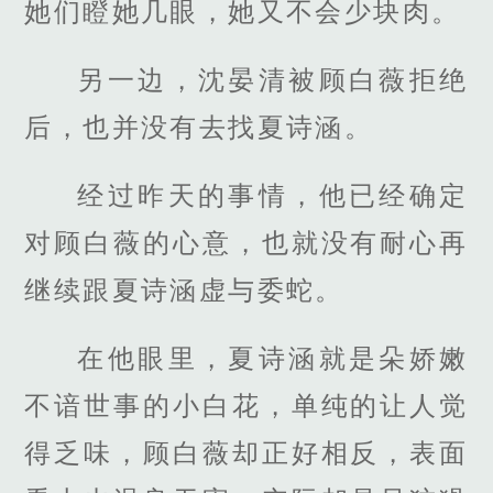
她们瞪她几眼，她又不会少块肉。
另一边，沈晏清被顾白薇拒绝
后，也并没有去找夏诗涵。
经过昨天的事情，他已经确定
对顾白薇的心意，也就没有耐心再
继续跟夏诗涵虚与委蛇。
在他眼里，夏诗涵就是朵娇嫩
不谙世事的小白花，单纯的让人觉
得乏味，顾白薇却正好相反，表面