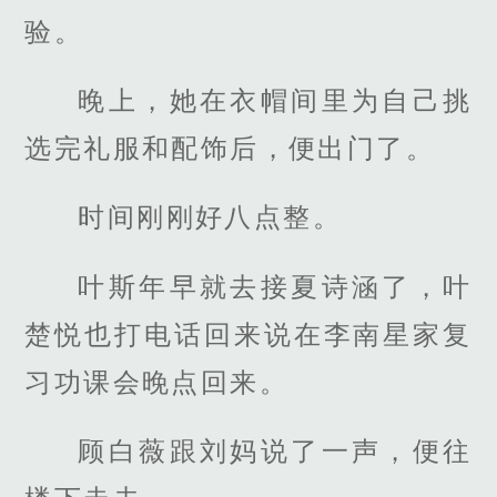
验。
晚上，她在衣帽间里为自己挑
选完礼服和配饰后，便出门了。
时间刚刚好八点整。
叶斯年早就去接夏诗涵了，叶
楚悦也打电话回来说在李南星家复
习功课会晚点回来。
顾白薇跟刘妈说了一声，便往