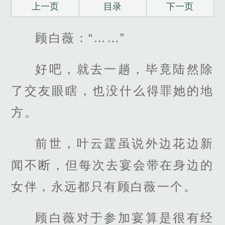
上一页
目录
下一页
顾白薇：“……”
好吧，就去一趟，毕竟陆然除
了交友眼瞎，也没什么得罪她的地
方。
前世，叶云霆虽说外边花边新
闻不断，但每次去宴会带在身边的
女伴，永远都只有顾白薇一个。
顾白薇对于参加宴算是很有经