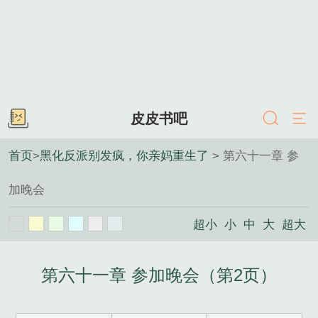
皮皮书吧
首页
>
黑化反派别发疯，你亲妈重生了
> 第六十一章 参
加晚会
超小
小
中
大
超大
第六十一章 参加晚会（第2页）