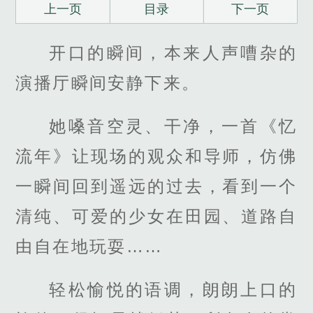
上一页
目录
下一页
开口的瞬间，本来人声嘈杂的
演播厅瞬间安静下来。
她嗓音空灵、干净，一首《忆
流年》让现场的观众和导师，仿佛
一瞬间回到遥远的过去，看到一个
清纯、可爱的少女在田园、道路自
由自在地玩耍……
轻松愉悦的语调，朗朗上口的