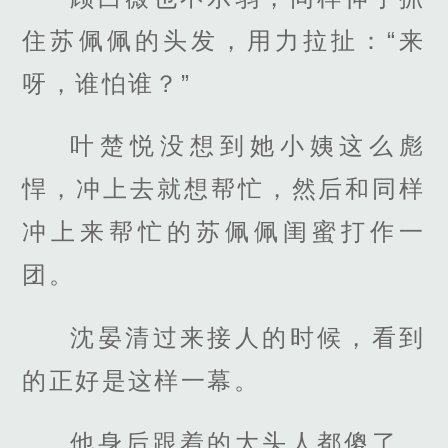
住苏佩佩的头发，用力拉扯：“来
呀，谁怕谁？”
叶楚悦没想到她小姨这么彪
悍，冲上去就想帮忙，然后和同样
冲上来帮忙的苏佩佩闺蜜打作一
团。
沈晏清过来接人的时候，看到
的正好是这样一幕。
他身后跟着的大头人都傻了，