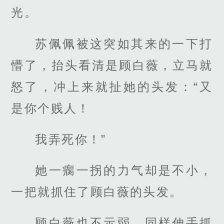
光。
苏佩佩被这突如其来的一下打
懵了，抬头看清是顾白薇，立马就
怒了，冲上来就扯她的头发：“又
是你个贱人！
我弄死你！”
她一瘸一拐的力气却是不小，
一把就抓住了顾白薇的头发。
顾白薇也不示弱，同样伸手抓