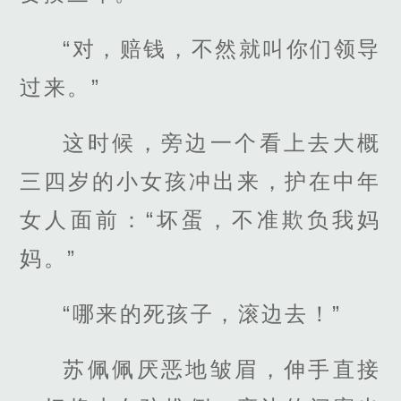
“对，赔钱，不然就叫你们领导
过来。”
这时候，旁边一个看上去大概
三四岁的小女孩冲出来，护在中年
女人面前：“坏蛋，不准欺负我妈
妈。”
“哪来的死孩子，滚边去！”
苏佩佩厌恶地皱眉，伸手直接