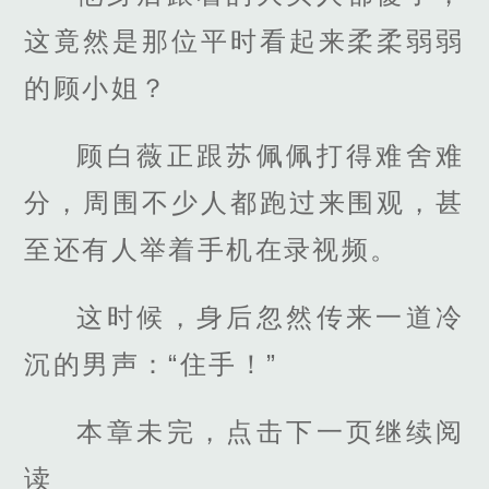
这竟然是那位平时看起来柔柔弱弱
的顾小姐？
顾白薇正跟苏佩佩打得难舍难
分，周围不少人都跑过来围观，甚
至还有人举着手机在录视频。
这时候，身后忽然传来一道冷
沉的男声：“住手！”
本章未完，点击下一页继续阅
读