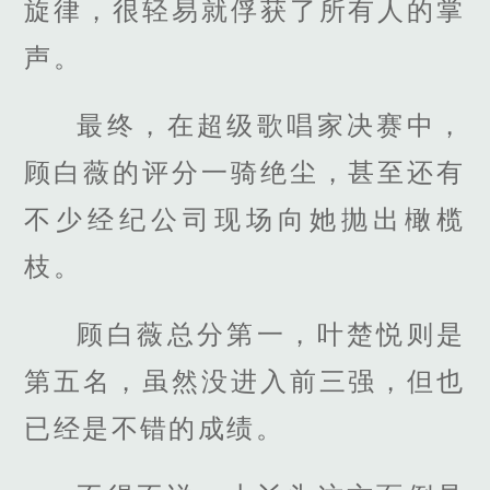
旋律，很轻易就俘获了所有人的掌
声。
最终，在超级歌唱家决赛中，
顾白薇的评分一骑绝尘，甚至还有
不少经纪公司现场向她抛出橄榄
枝。
顾白薇总分第一，叶楚悦则是
第五名，虽然没进入前三强，但也
已经是不错的成绩。