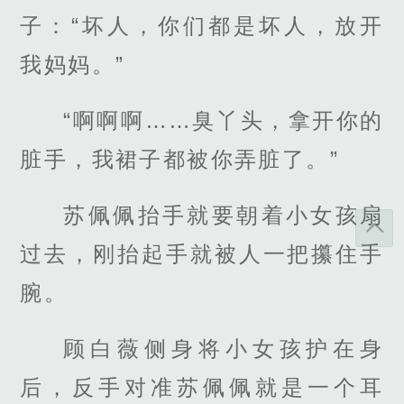
子：“坏人，你们都是坏人，放开
我妈妈。”
“啊啊啊……臭丫头，拿开你的
脏手，我裙子都被你弄脏了。”
苏佩佩抬手就要朝着小女孩扇
过去，刚抬起手就被人一把攥住手
腕。
顾白薇侧身将小女孩护在身
后，反手对准苏佩佩就是一个耳