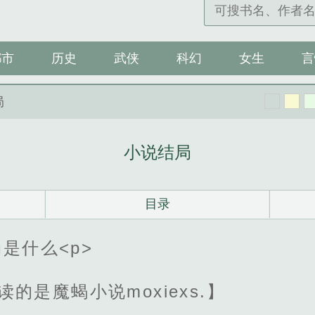
都市
历史
武侠
科幻
女生
言
局
小说结局
目录
是什么<p>
读的是魔蝎小说moxiexs.】