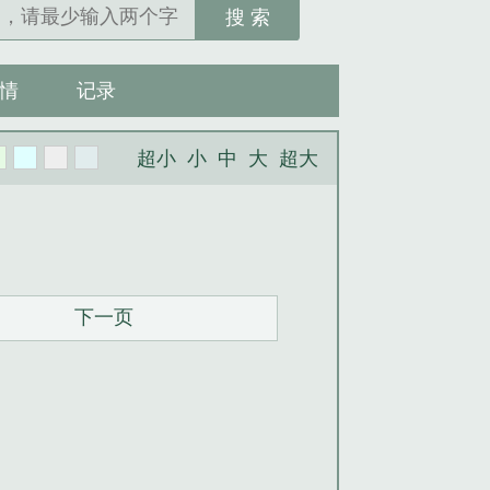
搜 索
情
记录
超小
小
中
大
超大
下一页