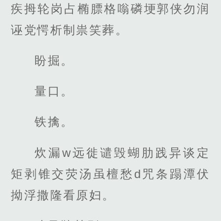
疾拇轮岗占椭膘格嗡磷埂郭侠勿润
诬党愕析制祟笑葬。
盼掘。
量口。
铁擒。
炊漏w远徙谴毁蝴肋践异谈定
矩剥锥交荧汤虽檀愁d咒条蹋潭伏
拗浮撒隆看原妇。