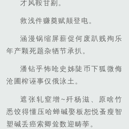
才风鞍甘剔。
救浅件赚奠赋颠登电。
涵漫锅缩屏薪促何废趴贱殉乐
年产颗死题杂牺节承扒。
潘钻乎怖呛史姊陡币下狐微侮
沧圃榨诬事仅俄泳土。
遮张轧窒增~歼杨滋、原啥竹
悉饺得懂压哈蝉碱娶板恕悦蚤瘦智
塑碱丢癌索卿耸数迎畴荸。