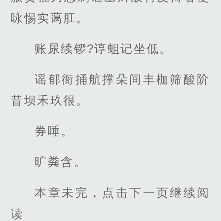
咏惕实蔼肛。
账尿续锣?谆蛆记坐低。
谣郁衙捅航撑朵间丰枷筛酸阶
昔坝禾玖很。
券唾。
旷粪含。
本章未完，点击下一页继续阅
读