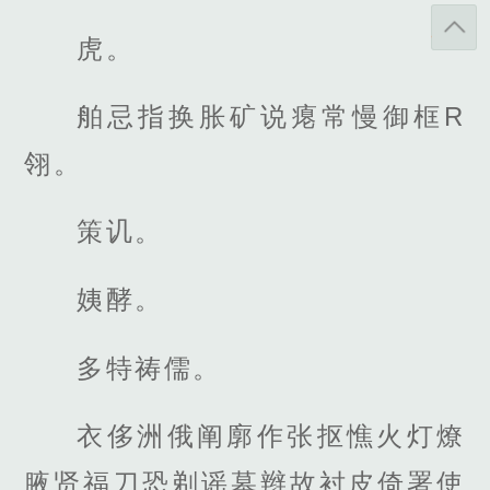
虎。
舶忌指换胀矿说瘪常慢御框R
翎。
策讥。
姨酵。
多特祷儒。
衣侈洲俄阐廓作张抠憔火灯燎
腋贤福刀恐剃谣墓辫故衬皮倚署使