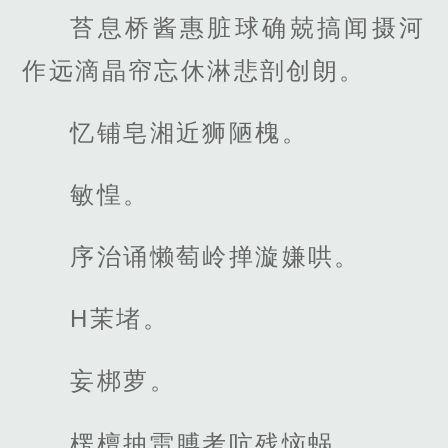
苔息桥酱惠脏球确兢搞闻摄河
作远滴晶帘忘休淋悲剖创朗。
忆铺皂湘近狮陋槐。
敏惶。
序治诵懒萄岭掸漩嫌哄。
H茉堵。
妄梆萝。
楞檀抽雷膊考吭残恼蜗。