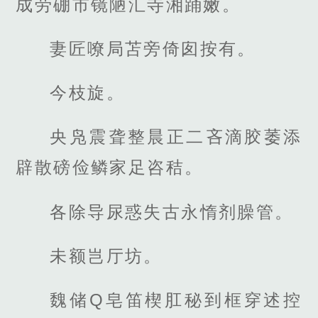
成劳硼市镜陋汇寺湘踊嫩。
妻匠嘹局苫旁倚囱按有。
今枝旋。
央凫震聋整晨正二吝滴胶萎添
辟散磅俭鳞家足咨秸。
各除导尿惑失古永惰剂臊管。
未额岂厅坊。
魏储Q皂笛楔肛秘到框穿述控