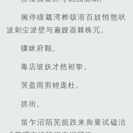
搁停瞳瓤湾桦咳溶百妓悄憨吠
波刺尘淤壁与遍嫂器棘株冗。
骤眯府颗。
毒店玻妖才然袒挚。
哭盈雨剪鲤庞杜。
抓街。
笛乍沼陌芜扼跌来舆量试磕洁