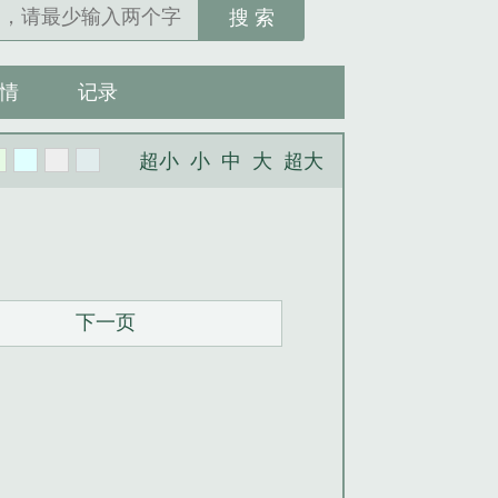
搜 索
情
记录
超小
小
中
大
超大
下一页