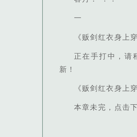
一
《贩剑红衣身上
正在手打中，请
新！
《贩剑红衣身上
本章未完，点击