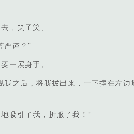
看去，笑了笑。
算严谨？”
，要一展身手。
发现我之后，将我拔出来，一下摔在左边
地吸引了我，折服了我！”