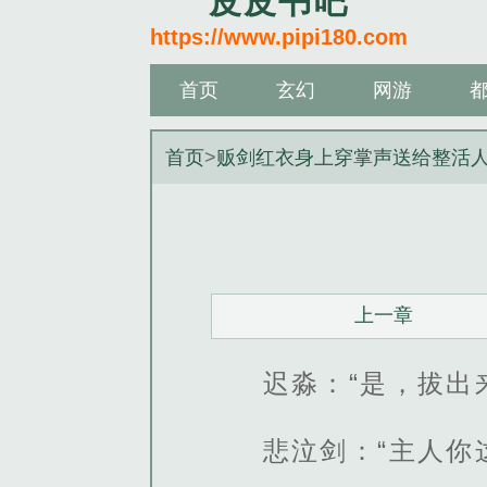
皮皮书吧
https://www.pipi180.com
首页
玄幻
网游
首页
>
贩剑红衣身上穿掌声送给整活
上一章
迟淼：“是，拔出
悲泣剑：“主人你