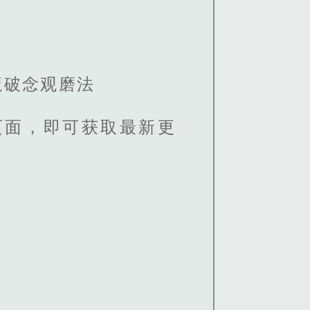
魔破念观磨法
页面，即可获取最新更