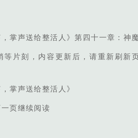
穿，掌声送给整活人》第四十一章：神
稍等片刻，内容更新后，请重新刷新
穿，掌声送给整活人》
下一页继续阅读