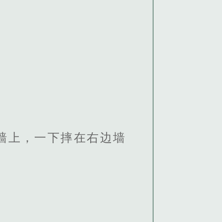
墙上，一下摔在右边墙