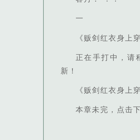
一
《贩剑红衣身上
正在手打中，请
新！
《贩剑红衣身上
本章未完，点击