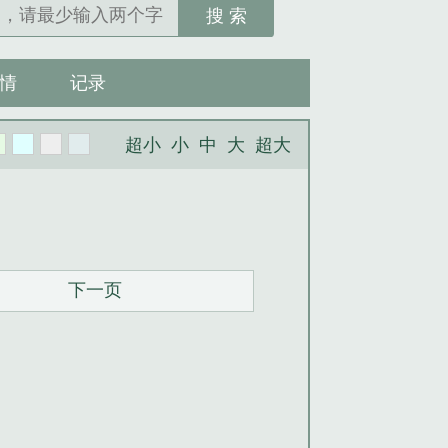
搜 索
情
记录
超小
小
中
大
超大
下一页