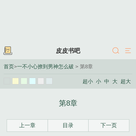
皮皮书吧
首页
>
一不小心撩到男神怎么破
> 第8章
超小
小
中
大
超大
第8章
上一章
目录
下一页