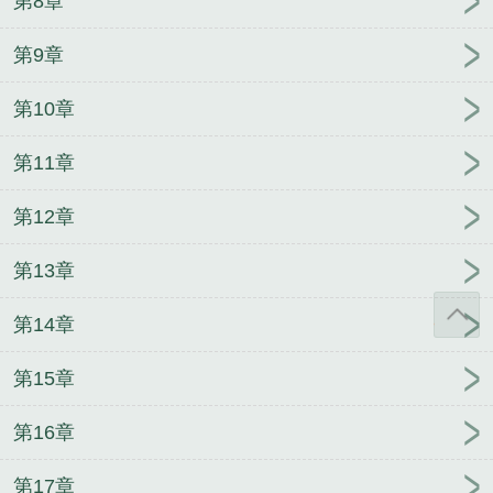
第8章
第9章
第10章
第11章
第12章
第13章
第14章
第15章
第16章
第17章