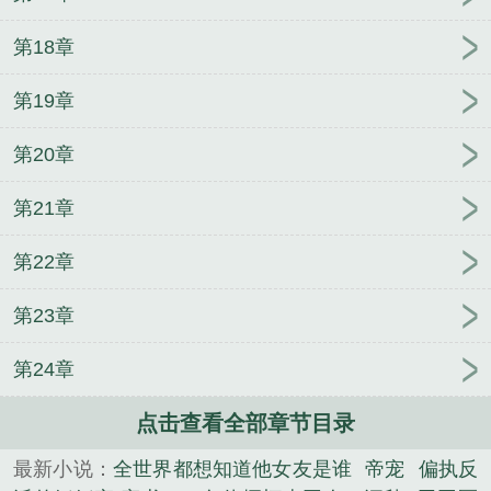
第18章
第19章
第20章
第21章
第22章
第23章
第24章
点击查看全部章节目录
最新小说：
全世界都想知道他女友是谁
帝宠
偏执反