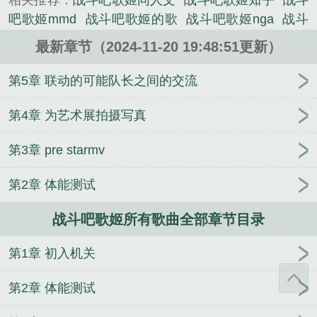
相关推荐：
战斗吧歌姬同人文
战斗吧歌姬知乎
战斗
《战斗吧歌姬所有歌曲》是乙上精心创作的都市类小
吧歌姬mmd
战斗吧歌姬的歌
战斗吧歌姬nga
战斗
说。
吧歌姬百合日常免费观看
战斗吧歌姬1
战斗吧歌姬
最新章节（2024-11-20 19:48:51更新）
cp文
战斗吧歌姬 cool girl
战斗吧歌姬wish you
战
斗吧歌姬1v1
战斗吧歌姬所有歌曲
战斗吧歌姬
第5章 联动的可能队长之间的交流
wishyou
战斗吧歌姬联动
战斗吧歌姬cv表
战斗吧
歌姬cv
战斗吧歌姬cv都是谁
战斗吧歌姬mv
战斗吧
第4章 为艺术展拍摄写真
歌姬prestar
战斗吧歌姬萌娘百科
战斗吧歌姬百合日
第3章 pre starmv
常漫画全集
战斗吧歌姬yyh
战斗吧歌姬梗
战斗吧歌
姬人物
战斗吧歌姬3
战斗吧歌姬bambi
战斗吧歌姬
第2章 体能测试
Destinations
战斗吧歌姬!
战斗吧歌姬百合日常在线
观看
战斗吧歌姬视频
战斗吧歌姬unite
战斗吧歌姬
战斗吧歌姬所有歌曲全部章节目录
怎么了
战斗吧歌姬百度贴吧
战斗吧歌姬cp
战斗吧
歌姬同人
战斗吧歌姬Music Fighter
妻子被别人调教
第1章 初入机关
番外篇
怦然心动小蜜糖
安琪儿～天使归来～
我用
四次元道具在火影当圆梦大师
身为妹妹的我被变态
第2章 体能测试
哥哥调教成肉便器
My Girl
满堂荒淫
郝江化的悲哀