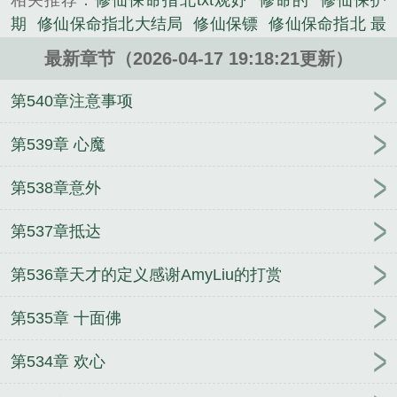
相关推荐：
修仙保命指北txt观妤
修命的
修仙保护
期
修仙保命指北大结局
修仙保镖
修仙保命指北 最
新章节 无弹窗
修仙保命指北百度百科
修仙保命指
最新章节（2026-04-17 19:18:21更新）
北评价
修仙保命指北是哪个平台的
修仙保命指北书
评
修仙保命指北有男主么
修仙保命指北好看吗
修
第540章注意事项
仙保命指北作者赵从级别Lv.1
修仙保命指北百度
修
仙保命指北男主最后结局
修仙保命指北类似的
修仙
第539章 心魔
保命指北txt
修仙保命指北 笔趣阁
修仙保命指北胡
第538章意外
小东
修仙女配的保命指南
修仙保命指北起点
修
命
修仙保命指北首发
修真保镖排行榜
修仙保命指
第537章抵达
北讲的什么
修仙保命指北有男主吗
修仙保命指北怎
么样
修真保镖
修仙保命指北TXT
修仙保命指北 赵
第536章天才的定义感谢AmyLiu的打赏
从
修仙秘宝
修仙保命指北男主是谁啊
重生七零：
军汉老公甜甜宠
崽的亲爸竟是顶级豪门大佬
魔尊跟
第535章 十面佛
我相爱相杀
信息素是抑制剂的O没人要
掌上弃珠
我在无限片场当反派[无限]
觉醒成锦鲤后我带来了厄
第534章 欢心
运
炮灰攻苟成了万人迷主角受[穿书]
在柯学世界写