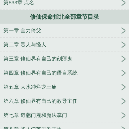
第533章 点名
文后遍地都是我的真爱厨
神降（全息）
这么娇气怎
么当反派啊
偏执主角对我贴贴上瘾[穿书]
红颜多到
修仙保命指北全部章节目录
打架无敌，我能怎么办
直播，我刷的视频被投放到
古代
阿飘又在男主们的修罗场断气了
因为是哑巴所
第一章 全力倚父
以用实力说话
人在洪荒，正在奋斗
误以为竹马在女
扮男装
英雄泪：缘忆往昔情何在
海贼之绝巅霸气
第二章 贵人与怪人
第三章 修仙界有自己的刻薄鬼
第四章 修仙界有自己的语言系统
第五章 大水冲烂龙王庙
第六章 修仙界有自己的教导主任
第七章 奇葩门规和魔法掌门