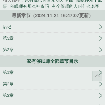
相关推荐：
家有催眠师曹光明方伊佳
催眠师知乎故
《家有催眠师》是lovenatsu精心创作的都市类小说。
事
催眠师有那么神奇吗
有个催眠的人叫什么名字
催眠师就是厉害
催眠大师谁有病
家庭催眠师真人实
最新章节（2024-11-21 16:47:07更新）
况
催眠师是真的么
催眠大师家具
催眠师催眠一
家
催眠师的遗产
催眠师有多厉害
到底有没有催眠
后记
师
催眠师厉害吗
家有催眠师曹光明方伊佳TXT
家
里玩催眠
家里玩催眠2
真的有催眠大师
有催眠大师
第3章
吗
我有催眠术教程
家有催眠师 - 老牛传媒有限公
第2章
司
催眠师的较量知乎
家有催眠师番外
有没有催眠
大师
家有催眠师曹光明免费观看
家有催眠师全文
家有催眠师全部章节目录
催眠师的遗产有多少篇
家有催眠师笔趣阁
催眠师的
婚姻
家有催眠师最新版
催眠家具
家有催眠师在
第1章
线
家庭催眠师真的有用吗
催眠师有谁
催眠大师有
鬼吗
家有催眠师最新章节
家族催眠师
有催眠师这
第2章
个职业吗
有催眠师这种职业吗
家有催眠师 love
“催
眠师的遗产”
催眠鄰家全文免费阅读最新章节
家有
第3章
催眠师全文免费阅读
拥有催眠能力的家教老师
催眠