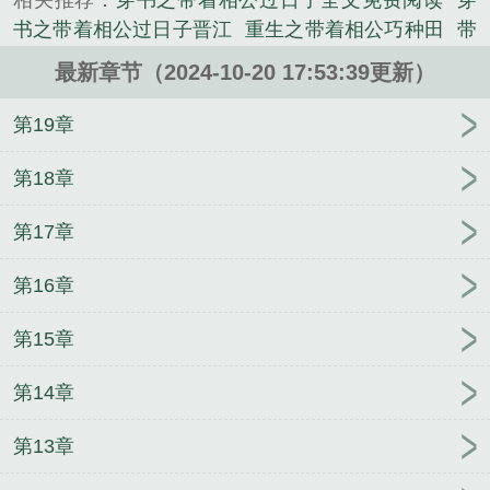
相关推荐：
穿书之带着相公过日子全文免费阅读
穿
书之带着相公过日子晋江
重生之带着相公巧种田
带
着相公来种田TXT
重生之带着相公巧种田书包网
穿
最新章节（2024-10-20 17:53:39更新）
书之带着相公过日子猫和鱼
穿书之带着相公过日子
完本[系统生子
穿书之带着相公过日子完本
重生之
第19章
带着相公巧种田 异世随
穿书之带着相公过日子 作者
鱼和猫
契约[娱乐圈]
假少爷决定不再吸真少爷续命
第18章
了
情敌恋爱系统
A装O是要做校花的
朕竟成了万人
第17章
嫌联姻工具人[娱乐圈]
冬季
四君·蛊惑
每个世界都
在崩[快穿]
攻主某项技能点不亮[娱乐圈]
公主她媚色
第16章
撩人
男扮女装去学堂
农门崛起
那月光和你
地球
上线
现在悔婚来得及吗
捡到的道侣是种子
谁的小
第15章
眼睛还没看影帝
拍摄指导【CP完结】
神医，救我
狗命
今天双排不要你
第14章
第13章