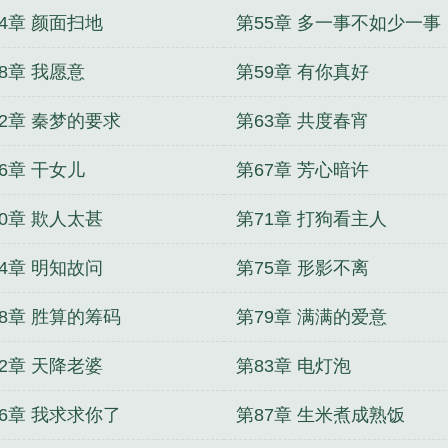
4章 颜面扫地
第55章 多一事不如少一事
8章 我愿意
第59章 有你真好
62章 秦梦的要求
第63章 共度春宵
6章 干女儿
第67章 芳心暗许
0章 欺人太甚
第71章 打狗看主人
4章 明知故问
第75章 形影不离
78章 胜算的筹码
第79章 满满的爱意
2章 天降老婆
第83章 电灯泡
86章 我求求你了
第87章 生米煮成熟饭