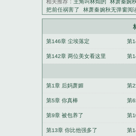
相关推荐：
主角叫林灿的
林萧秦婉
把前任祸害了
林萧秦婉秋无弹窗阅
节顶点
主人公叫林萧秦婉秋的免费
免费阅读最新章节顶点
林萧秦婉秋
秦晓雅主角的
里有林萧和秦婉秋
第146章 尘埃落定
第1
禹七零军婚：媳妇儿她武力值爆表完
陆思存
宋妙马玉琴李文秋
穿书七
第142章 两位美女看这里
第1
婚：媳妇儿她武力值爆表by喻乐之卫
阁
宋妙马玉琴李文秋穿书七零，当
喻乐之卫明
七零军婚：媳妇儿她武力
我by宋金金陆砚川笔趣阁
尹素素尹
第1章 后妈萧媚
第
第5章 你真棒
第
第9章 被包养了
第1
第13章 你比他强多了
第