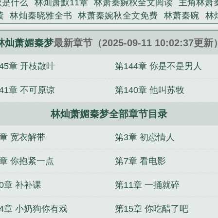
秋是什么
林灿萧默11章
林萧秦婉秋全文阅读
主角林萧
读
林灿秦晓雅全书
林萧秦婉秋全文免费
林萧秦碗
林
阅读
林萧萧和秦婉秋的叫什么名字
林灿萧媚最新章节更
最新章节
林萧秦婉秋短剧叫什么名
林萧秦婉婷
主角是
林灿萧媚秦梦
最新章节（2025-09-11 10:02:37更新
林萧秦婉秋全文免费阅读
林萧秦婉秋全文
林灿秦悦最新
45章 开枝散叶
第144章 你是不是男人
整版
爱神降临by虞昭陆思存笔趣阁
宋金金陆砚川离婚
零，当个玄学大佬行不行？by宋妙马玉琴李文秋笔趣阁
41章 不可原谅
第140章 他叫苏牧
明笔趣阁
喻乐之卫明七零军婚：媳妇儿她武力值爆表完
个玄学大佬行不行？完整版
宋金金陆砚川
尹素素尹小乐
林灿萧媚秦梦全部章节目录
值爆表by喻乐之秦禹笔趣阁
虞昭陆思存爱神降临百度
小乐妈妈的奴隶完整版
2章 宽衣解带
第3章 初恋情人
6章 你抱紧一点
第7章 看电影
0章 补补课
第11章 一捅就碎
14章 小奶狗你有戏
第15章 你吃醋了吧