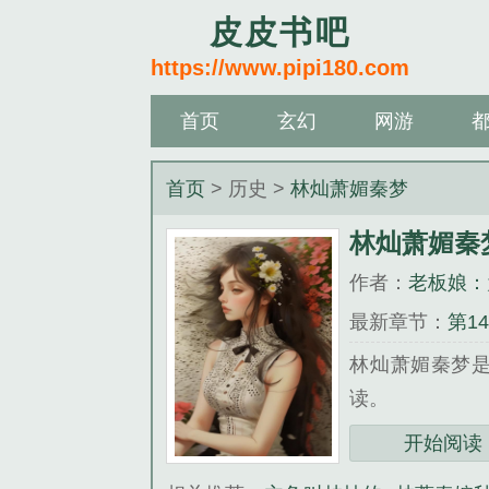
皮皮书吧
https://www.pipi180.com
首页
玄幻
网游
首页
> 历史 >
林灿萧媚秦梦
林灿萧媚秦
作者：
老板娘：
最新章节：
第1
林灿萧媚秦梦
读。
三秒记住本站：皮皮书
开始阅读
《林灿萧媚秦梦