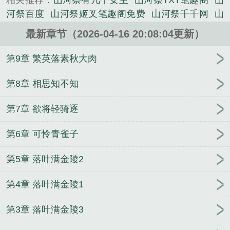
相关推荐：
山河祭有几个女主
山河祭TXT笔趣阁
山
私定终身。江湖之远，庙堂之高，南燕北还，山河当
河祭百度
山河祭姬叉笔趣阁免费
山河祭千千网
山
祭，陈羽亦邀江南武林盟五位师姐与师尊下山救世，
河祭加料版
山河祭几个女主
山河祭番外
山河祭主
与江北九脉盟几位天女，共挽天倾！...
最新章节（2026-04-16 20:08:04更新）
角几个老婆
山河祭姬叉
山河祭六朝
山河祭番外六
《山河祭》是lalaaaaaa精心创作的都市类小说。
朝
山河祭笔阁无错版
山河祭起点中文网
山河祭
第9章 繁英落素秋大肉
TXT百度
山河祭完结了吗
山河祭精校版txt
山河祭
txt百度
山河祭无错版免费无删减笔趣阁
姬叉山河
第8章 相思知不知
祭
山河祭人物介绍
失踪的飞机杯BE线
继母的闺蜜
第7章 欲将轻骑逐
团
坠落
被位高权重的omega强求了[重生]
剧情崩
坏后被大佬驯养
重回90年代之长兄难为
妈妈的末日
第6章 可怜青雀子
修仙
草根人生【自改NTL版】
尘世途【重置版】
玄学大佬的末世生存手册
我靠抓诡实现暴富
哥你不
第5章 落叶满金陵2
许打我老公
假少爷一身反骨，京圈疯批全跪了
网恋
钓到龙傲天后
浪荡皇帝秘史【加料版】
娃综养崽日
第4章 落叶满金陵1
常
这种阴暗兄弟代餐不要啊
成了阴鸷男主的已故白
月光
驯服那个偏执反派魔尊[穿书]
叶辰风流
第3章 落叶满金陵3