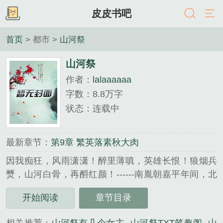
皮皮书吧
首页
> 都市 >
山河祭
山河祭
作者：
lalaaaaaa
字数：8.8万字
状态：连载中
最新章节：
第9章 繁英落素秋大肉
因我痴狂，风雨潇潇！醉里薄嗔，英雄长恨！狼烟兵
燹，山河白骨，再酹红颜！------南胤朝嘉平年间，北
蛮入寇中原，天都沦陷，衣冠南渡，嘉平皇帝对内强
开始阅读
章节目录
硬，对外软弱，夜夜笙歌，不思进取。江南武林盟小
师弟“羽衣剑”陈羽与镇北女侯顾长缨青梅竹马，二人