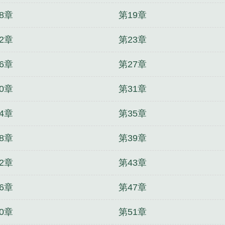
8章
第19章
2章
第23章
6章
第27章
0章
第31章
4章
第35章
8章
第39章
2章
第43章
6章
第47章
0章
第51章