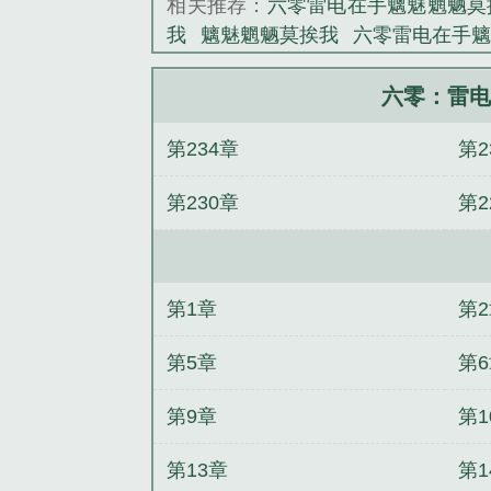
相关推荐：
六零雷电在手魑魅魍魉莫
我
魑魅魍魉莫挨我
六零雷电在手
全本
六零雷电在手魑魅魍魉莫挨我家
歌舞伎町寡妇啊
[韩娱同人] 韩娱之
六零：雷电
始皇教我当女帝
[综漫] 如何养成一
第234章
第2
后我成了首富
蓝星送我去当星际之
阿侑弄假成真
[综漫] 二分之一棒球
第230章
第2
第1章
第
第5章
第
第9章
第1
第13章
第1