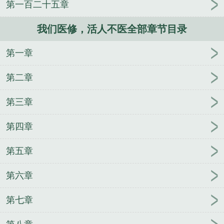
第一百二十五章
医修救人要钱免费阅读
我们医修活人不医百度贴吧
我们医修活人不医在线阅读
我们医修救人要钱无错
我们医修，活人不医全部章节目录
章
活人不医格格党
我们医修救人要钱格格党
我们
医修救人要钱醋溜
我们医修救人要钱169
我们医修
第一章
救人要钱笔趣阁
我们医修活人不医TXT
活人不医
首
我们医修救人要钱免费阅读全文
我们医修救人要
第二章
钱129
我们医修活人不医百度
我们医修救人要钱剧
情
活人不医133
糖山月的我们医修救人要钱
我们
第三章
医修救人要钱11
我们医修活人不医全文
我们医修救
第四章
人要钱无弹窗
我们医修救人要钱讲的什么
我们医修
活人不医笔趣阁
我们医修救人要钱
金屋不藏月
卧
第五章
底总收到上司的死亡之吻
[大唐]我的皇帝堂妹
就算
是杨戬也不能把我怎么样
真千金有读心术[九
第六章
零]
HP：霍格沃茨开心农场日常
综影视我一时兴起
他以身相许
重生香江之混乱人生
神话从童子功开
第七章
始
九零之读心神探
蓄谋画牢
就很突然
年代文漂
亮作精姐姐
末世：小尸尸我捡人捡起劲了
靠拍烂片