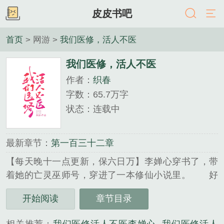
皮皮书吧
首页
> 网游 >
我们医修，活人不医
我们医修，活人不医
作者：
织春
字数：65.7万字
状态：连载中
最新章节：
第一百三十二章
【每天晚十一点更新，保六日万】李婵心穿书了，带
着她的亡灵巫师号，穿进了一本修仙小说里。 好
消息：她有外挂，能把死人复活。 坏消息：只能
开始阅读
章节目录
复活死人。李婵心：活人不治，死人先交
费。 当剧情来临，.....