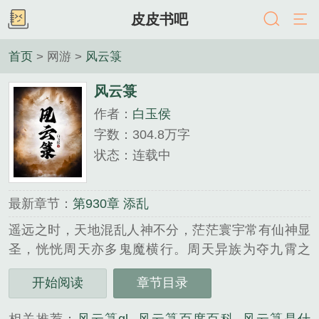
皮皮书吧
首页
> 网游 >
风云箓
风云箓
作者：
白玉侯
字数：304.8万字
状态：连载中
最新章节：
第930章 添乱
遥远之时，天地混乱人神不分，茫茫寰宇常有仙神显
圣，恍恍周天亦多鬼魔横行。周天异族为夺九霄之
耀，彼此纷战不休，祸乱终致天地崩塌乾坤破碎，惹
开始阅读
章节目录
得上苍震怒天罚降世，诸般神魔寂灭，仅寥寥血脉者
躲过天灾避世不出，史为诸天大劫。乾坤流转，岁月