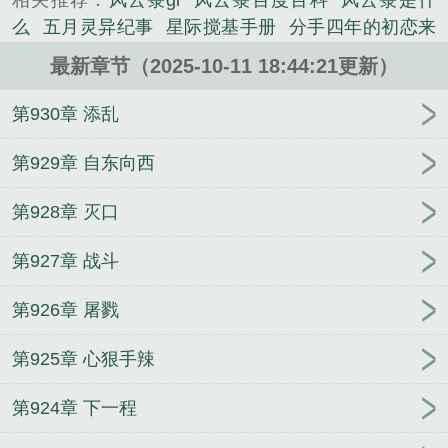
相关推荐：
风云箓gl
风云箓百度百科
风云箓是什
更替，世与人族当兴，奈何远古遗脉祸乱苍穹，无妄
么
五月灵异纪事
星际搅基手册
分手四年的初恋来
灾劫鬼神莫测。感天地浩然，终有大毅力、大智......
我店里买蛋糕
学弟神马的最讨厌了！
踏破仙尘
论
《风云箓》是白玉侯精心创作的网游类小说。
最新章节（2025-10-11 18:44:21更新）
假戏真做的正确方法
女神我要给你捡肥皂
黑历史神
马的最讨厌了！
卧槽！我的女神居然是个男人
勾搭
第930章 添乱
cv大手的正确方法
维护地球和平应急指南
九龙拉
棺
全世界都在刷让我们在一起
脑残粉神马的最讨厌
第929章 自东向西
了
快穿之疯批大佬别浪了
论一个吃货的自我修养
第928章 灭口
圈养炸毛受的正确方法
其实我暗恋你很久了
圈养天
然呆的正确方法
[网游]犹如菊花般忧伤
第927章 战斗
第926章 屠戮
第925章 心狠手辣
第924章 下一程