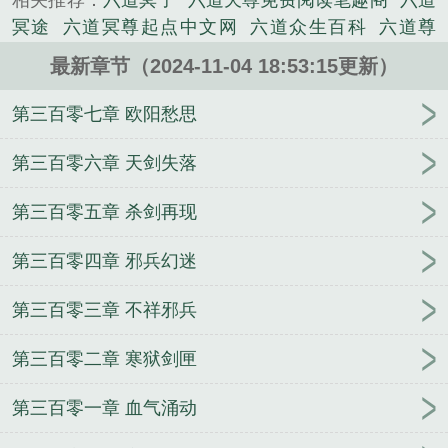
相关推荐：
六道冥子
六道天尊免费阅读笔趣阁
六道
冥途
六道冥尊起点中文网
六道众生百科
六道尊
者
六道先尊
六道冥界是什么意思
六道冥尊哪个听
最新章节（2024-11-04 18:53:15更新）
书好听
六道道尊
六道帝尊百度百科
六道仙尊
六
道帝尊免费阅读
六道冥尊 七陨
六冥的真身是什么
第三百零七章 欧阳愁思
六冥是魔尊还是灵尊
六道通冥
六道邪尊
六道神
尊
六道帝尊
六冥是谁
六道天尊
六道玄尊
六道冥
第三百零六章 天剑失落
界众生是什么意思
六道冥途副本打法
冥界六道轮
第三百零五章 杀剑再现
回
六道冥尊TXT全集
六道至尊
幽冥六道
六道至尊
百科
六道冥尊免费
六道冥王
六道冥途老三站位
第三百零四章 邪兵幻迷
六道冥途副本攻略
大唐淫游记
我的异生活
月神
系统穿梭之福妻满满
神雕奇侠之天下人
重生诡情之
第三百零三章 不祥邪兵
淫龙出穴
帝君，你崽乱认娘啊
穿成娱乐圈小可怜后
我爆红了
葫芦村演义
惦你念你
我在七十年代努力
第三百零二章 寒狱剑匣
成名医
淫魔御姐
穿成糟糠妻的傻闺女
夫君他才貌
双全
青葱幻梦
鸵鸟鸵鸟你别跑[医生]
小城习俗
贤
第三百零一章 血气涌动
妻变淫妻
我在异世界疯狂试探
豹女虎男