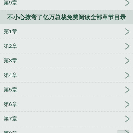
第9章
不小心撩弯了亿万总裁免费阅读全部章节目录
第1章
第2章
第3章
第4章
第5章
第6章
第7章