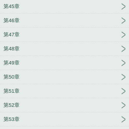
第45章
第46章
第47章
第48章
第49章
第50章
第51章
第52章
第53章