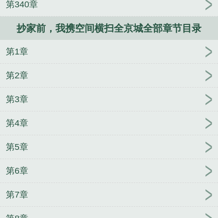
第340章
间
[综漫] 如何养成一只乖巧富江
[综漫] 穿到忍界当
大名
被爹系攻娇养后小记仇鬼开窍了
[韩娱同人] 你
抄家前，我携空间横扫全京城全部章节目录
行你上
[韩娱同人] 克星
[综漫] 二分之一棒球
她代
号不死鸟[御兽]
穿书第一剑，先斩意中人
亡灵法师
第1章
被宿敌抱走后[西幻]
第2章
第3章
第4章
第5章
第6章
第7章