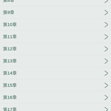
第8章
第9章
第10章
第11章
第12章
第13章
第14章
第15章
第16章
第17章