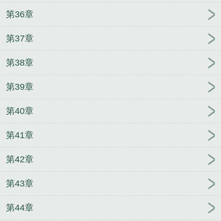
第36章
第37章
第38章
第39章
第40章
第41章
第42章
第43章
第44章