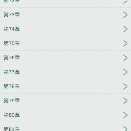
第72章
第73章
第74章
第75章
第76章
第77章
第78章
第79章
第80章
第81章