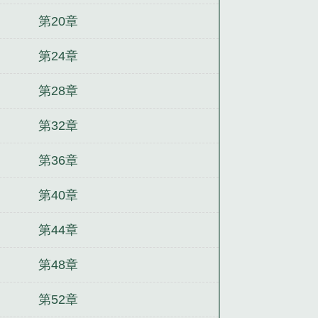
第20章
第24章
第28章
第32章
第36章
第40章
第44章
第48章
第52章