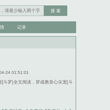
搜 索
情
记录
24 01:51:01
[斗罗]全文阅读，穿成教皇心尖宠[斗