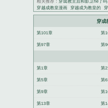
相关推荐：
穿成教主后和影卫he了吗 .
穿越成教皇漫画
穿越成为教皇的
心尖宠斗罗晋江文学城
穿成穿教士
人] 别小看歌舞伎町寡妇啊
修仙家族
穿成
拆卸男主拼凑计划
抄家前，我携空
第101章
第1
小黑屋了[快穿]
[足球同人] 决定性瞬
莫挨我
第97章
第9
第1章
第
第5章
第
第9章
第1
第13章
第1